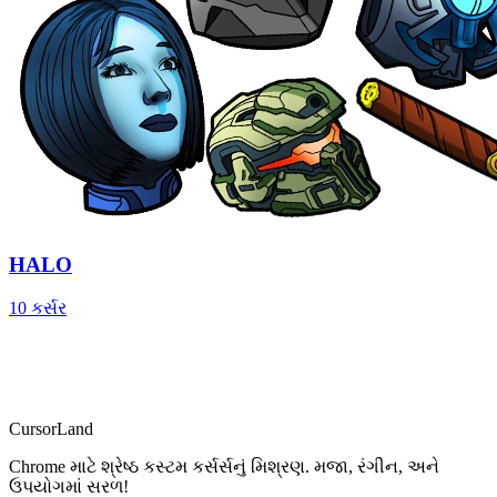
HALO
10 કર્સર
CursorLand
Chrome માટે શ્રેષ્ઠ કસ્ટમ કર્સર્સનું મિશ્રણ. મજા, રંગીન, અને
ઉપયોગમાં સરળ!