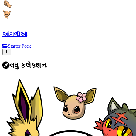
આંગળીઓ
Starter Pack
વધુ કલેક્શન