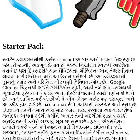
Starter Pack
સ્ટાર્ટર કલેક્શનમાંથી કર્સર_standard આકાર અને માપના મિશ્રણ છે
જેમાં તેજસ્વી, અડભૂત દેખાવ છે. જેઓ નિયમિત સ્વરૂપે આદર્શતા
ધરાવે છે પણ દિવસદરમિયાન વૈવિધ્યતા, મૌલિકતા અને તેજસ્વીતાને
લાવવા માંગે છે તેમના માટે આ ઉત્તમ પસંદગી છે. આ કલેક્શનમાં
હાથનું કર્સર અને પરિચિત તીર ઘણી વિવિધતાઓમાં છે - Google
Chrome ચિહ્નથી લઈને ઇમોટિકોન સુધી, અહીં તમે લાંબા-સમયથી
ભૂલાયેલા ડ્રેગનને કેક્ટસ અને નોસ્ટેલજિયાની સાથે પણ મળી શકો
છો. અમે સાબિત કરીએ છીએ કે એક કોમન કર્સર પણ રસપ્રદ અને
આકર્ષક હોઇ શકે છે. различных રંગો, આકારો, ટેક્સ્ચર અને રસપ્રદ
ડિઝાઇન તમને તમારા રુચિ માટે કર્સર પસંદ કરવામાં અથવા દરરોજ
મનોદશા અથવા કરેલી કર્મોને આધારે તેની બદલીમાં સહાય કરશે.
બ્રાઉઝરની કર્સરો બદલવું ખૂબ જ સરળ છે - ફક્ત એક્સટેંશન
ઇન્સ્ટોલ કરો અને કલેક્શન તમારી ડિવાઇસમાં ડાઉનલોડ કરો.
મજાદાર, રસપ્રદ કર્સરો ફક્ત કામના દિવસોને રંગીન નહીં બનાવે,
પરંતુ ઉદાહરણ તરીકે, કોઈ પ્રેઝન્ટેશનને વધારે રસપ્રદ બનાવવા