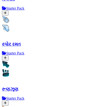
Starter Pack
સ્પોર રમત
Starter Pack
રૂણઝૂણ
Starter Pack