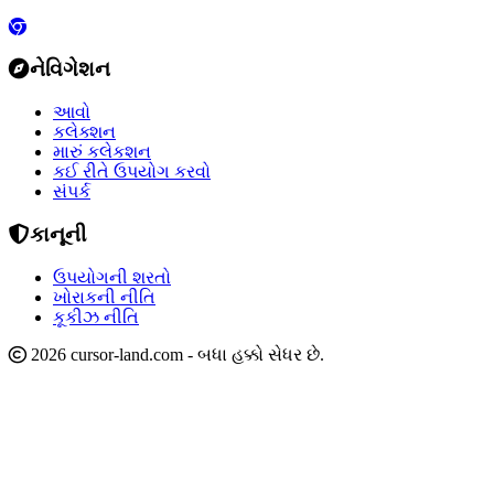
નેવિગેશન
આવો
કલેક્શન
મારું કલેકશન
કઈ રીતે ઉપયોગ કરવો
સંપર્ક
કાનૂની
ઉપયોગની શરતો
ખોરાકની નીતિ
કૂકીઝ નીતિ
2026 cursor-land.com - બધા હક્કો સેધર છે.