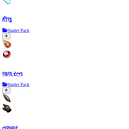
ਨੀલુ
Starter Pack
લાલ રત્ન
Starter Pack
તલવાર