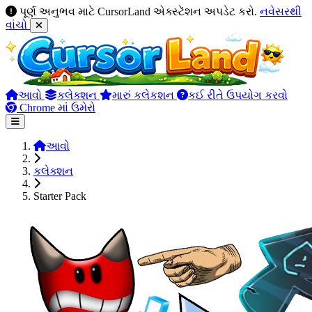
પૂર્ણ અનુભવ માટે CursorLand એક્સ્ટેંશન અપડેટ કરો.
નવેસરથી
વાંચો
આવો
કલેક્શન
મારું કલેકશન
કઈ રીતે ઉપયોગ કરવો
Chrome માં ઉમેરો
આવો
કલેક્શન
Starter Pack