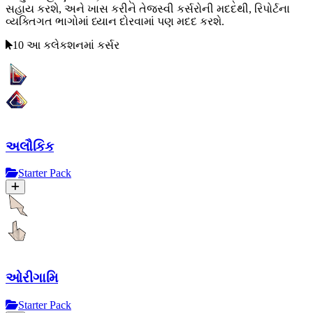
સહાય કરશે, અને ખાસ કરીને તેજસ્વી કર્સરોની મદદથી, રિપોર્ટના
વ્યક્તિગત ભાગોમાં ધ્યાન દોરવામાં પણ મદદ કરશે.
10 આ કલેકશનમાં કર્સર
અલૌકિક
Starter Pack
ઓરીગામિ
Starter Pack