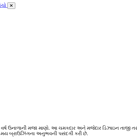
ાંચો
ખું વર્ષ ઉનાળાની મજા માણો. આ ચમકદાર અને મજેદાર ડિઝાઇન તાજી તરબૂ
ંદમય બ્રાઉઝિંગના અનુભવની પસંદગી કરી છે.