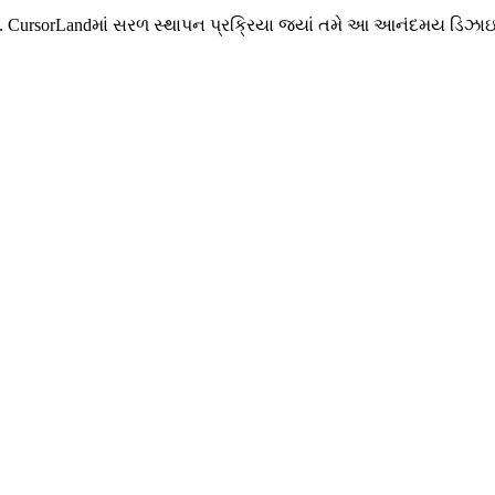
રા. CursorLandમાં સરળ સ્થાપન પ્રક્રિયા જ્યાં તમે આ આનંદમય ડિ