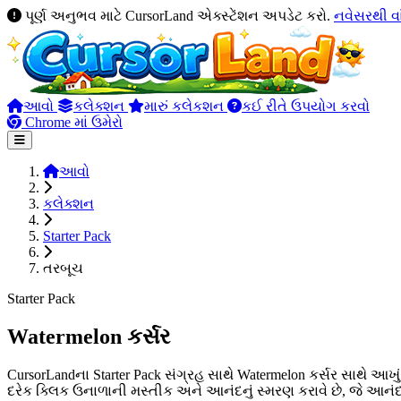
પૂર્ણ અનુભવ માટે CursorLand એક્સ્ટેંશન અપડેટ કરો.
નવેસરથી વ
આવો
કલેક્શન
મારું કલેકશન
કઈ રીતે ઉપયોગ કરવો
Chrome માં ઉમેરો
આવો
કલેક્શન
Starter Pack
તરબૂચ
Starter Pack
Watermelon કર્સર
CursorLandના Starter Pack સંગ્રહ સાથે Watermelon કર્સર સાથે આ
દરેક ક્લિક ઉનાળાની મસ્તીક અને આનંદનું સ્મરણ કરાવે છે, જે આન