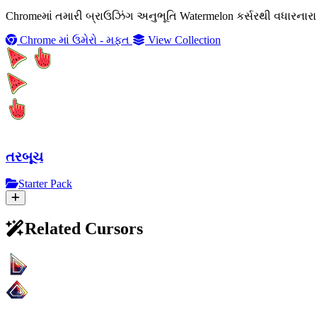
Chromeમાં તમારી બ્રાઉઝિંગ અનુભૂતિ Watermelon કર્સરથી વધારના
Chrome માં ઉમેરો - મફત
View Collection
તરબૂચ
Starter Pack
Related Cursors