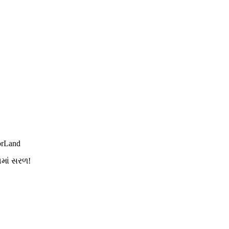
orLand
ગમાં સરળ!