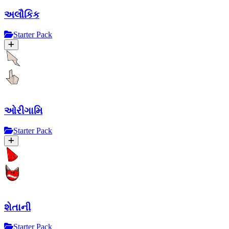
અલૌકિક
Starter Pack
ઓરીગામિ
Starter Pack
શેતાની
Starter Pack