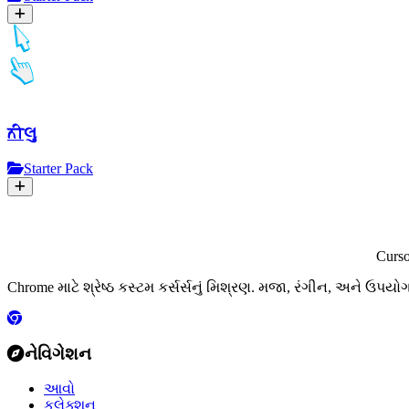
ਨੀલુ
Starter Pack
Curs
Chrome માટે શ્રેષ્ઠ કસ્ટમ કર્સર્સનું મિશ્રણ. મજા, રંગીન, અને ઉપયો
નેવિગેશન
આવો
કલેક્શન