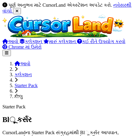
પૂર્ણ અનુભવ માટે CursorLand એક્સ્ટેંશન અપડેટ કરો.
નવેસરથી
વાંચો
આવો
કલેક્શન
મારું કલેકશન
કઈ રીતે ઉપયોગ કરવો
Chrome માં ઉમેરો
આવો
કલેક્શન
Starter Pack
ਨੀલુ
Starter Pack
Blૂ કર્સર
CursorLandના Starter Pack સંગ્રહમાંથી Blૂ કર્સર આપઘાત,