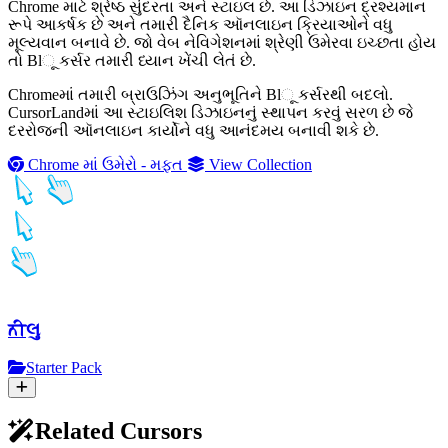
Chrome માટે શ્રેષ્ઠ સુંદરતા અને સ્ટાઇલ છે. આ ડિઝાઇન દ્રશ્યમાન
રૂપે આકર્ષક છે અને તમારી દૈનિક ઑનલાઇન ક્રિયાઓને વધુ
મૂલ્યવાન બનાવે છે. જો વેબ નેવિગેશનમાં શ્રેણી ઉમેરવા ઇચ્છતા હોય
તો Blૂ કર્સર તમારી ધ્યાન ખેંચી લેતં છે.
Chromeમાં તમારી બ્રાઉઝિંગ અનુભૂતિને Blૂ કર્સરથી બદલો.
CursorLandમાં આ સ્ટાઇલિશ ડિઝાઇનનું સ્થાપન કરવું સરળ છે જે
દરરોજની ઑનલાઇન કાર્યોને વધુ આનંદમય બનાવી શકે છે.
Chrome માં ઉમેરો - મફત
View Collection
ਨੀલુ
Starter Pack
Related Cursors