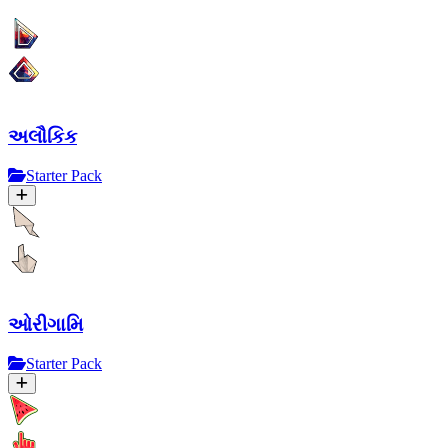
અલૌકિક
Starter Pack
ઓરીગામિ
Starter Pack