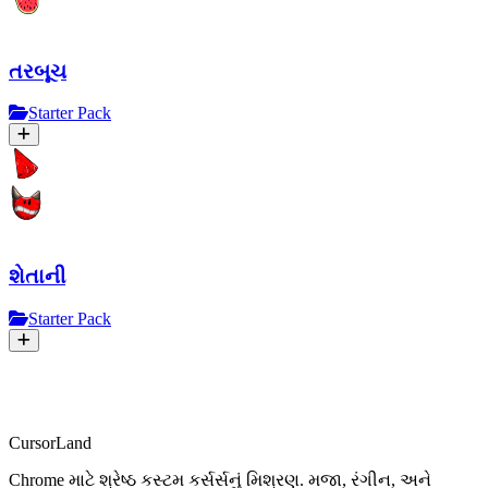
તરબૂચ
Starter Pack
શેતાની
Starter Pack
CursorLand
Chrome માટે શ્રેષ્ઠ કસ્ટમ કર્સર્સનું મિશ્રણ. મજા, રંગીન, અને