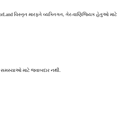
and વિસ્તૃત મારફતે વ્યક્તિગત, ગેર-વાણિજ્યિક હેતુઓ માટે
ઈ સમસ્યાઓ માટે જવાબદાર નથી.