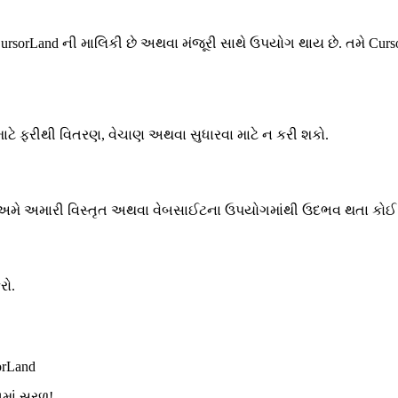
rLand ની માલિકી છે અથવા મંજૂરી સાથે ઉપયોગ થાય છે. તમે CursorL
માટે ફરીથી વિતરણ, વેચાણ અથવા સુધારવા માટે ન કરી શકો.
થી. અમે અમારી વિસ્તૃત અથવા વેબસાઈટના ઉપયોગમાંથી ઉદભવ થતા કો
રો.
orLand
ગમાં સરળ!