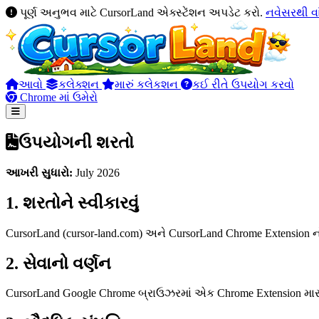
પૂર્ણ અનુભવ માટે CursorLand એક્સ્ટેંશન અપડેટ કરો.
નવેસરથી વ
આવો
કલેક્શન
મારું કલેકશન
કઈ રીતે ઉપયોગ કરવો
Chrome માં ઉમેરો
ઉપયોગની શરતો
આખરી સુધારો:
July 2026
1. શરતોને સ્વીકારવું
CursorLand (cursor-land.com) અને CursorLand Chrome Extension
2. સેવાનો વર્ણન
CursorLand Google Chrome બ્રાઉઝરમાં એક Chrome Extension મારફ