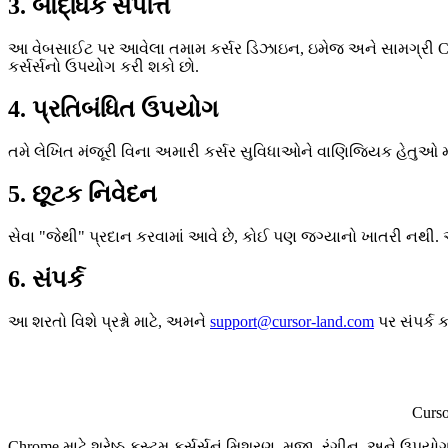
3. બૌદ્ધિક સંપત્તિ
આ વેબસાઈટ પર આવેલા તમામ કર્સર ડિઝાઇન, ઇમેજ અને સામગ્રી Curso
કર્સર્સનો ઉપયોગ કરી શકો છો.
4. પ્રતિબંધિત ઉપયોગ
તમે લેખિત મંજૂરી વિના અમારી કર્સર સુવિધાઓને વાણિજ્યિક હેતુઓ 
5. છૂટક નિવેદન
સેવા "જેથી" પ્રદાન કરવામાં આવે છે, કોઈ પણ જગ્યાનો ખાતરી ન
6. સંપર્ક
આ શરતો વિશે પ્રશ્નો માટે, અમને
support@cursor-land.com
પર સંપર્ક ક
Curs
Chrome માટે શ્રેષ્ઠ કસ્ટમ કર્સર્સનું મિશ્રણ. મજા, રંગીન, અને ઉપયો