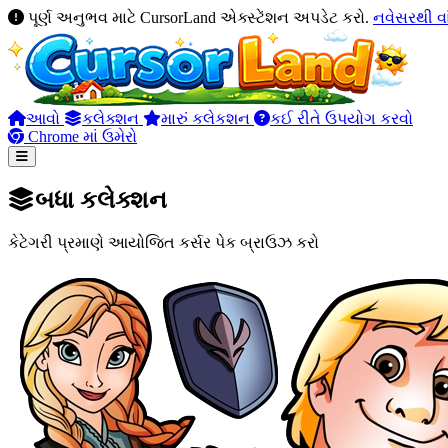
પૂર્ણ અનુભવ માટે CursorLand એક્સ્ટેંશન અપડેટ કરો.
નવેસરથી વ
આવો
કલેક્શન
મારું કલેકશન
કઈ રીતે ઉપયોગ કરવો
Chrome માં ઉમેરો
બધા કલેક્શન
કેટેગરી પ્રમાણે આયોજિત કર્સર પેક બ્રાઉઝ કરો