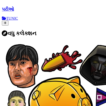
પરીઓ
TUNIC
વધુ કલેક્શન