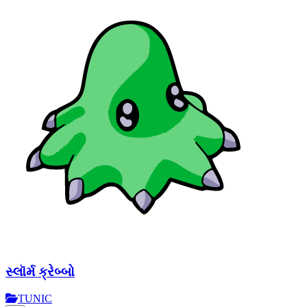
સ્લૉર્મ ક્રેબ્બો
TUNIC