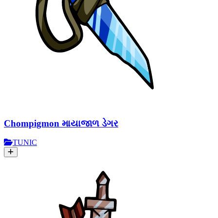
Chompigmon માયાજાળ ડેગર
TUNIC