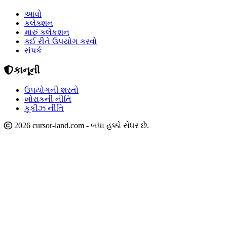
આવો
કલેક્શન
મારું કલેકશન
કઈ રીતે ઉપયોગ કરવો
સંપર્ક
કાનૂની
ઉપયોગની શરતો
ખોરાકની નીતિ
કૂકીઝ નીતિ
2026 cursor-land.com - બધા હક્કો સેધર છે.