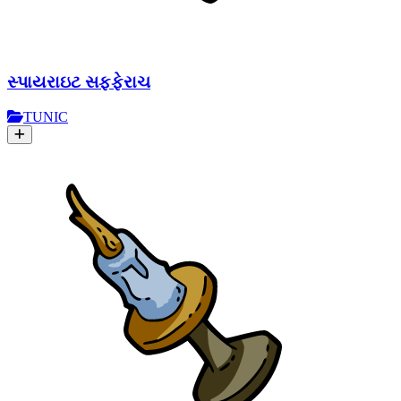
સ્પાયરાઇટ સફ્ફેરાચ
TUNIC