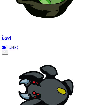
દેડકાં
TUNIC