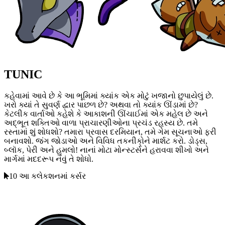
TUNIC
કહેવામાં આવે છે કે આ ભૂમિમાં ક્યાંક એક મોટું ખજાનો છુપાયેલું છે.
ખરો ક્યાં તે સુવર્ણ દ્વાર પાછળ છે? અથવા તો ક્યાંક ઊંડામાં છે?
કેટલીક વાર્તાઓ કહેશે કે આકાશની ઊંચાઈમાં એક મહેલ છે અને
અદ્ભૂત શક્તિઓ વાળા પ્રાચારણીઓના પ્રચંડ રહસ્ય છે. તમે
રસ્તામાં શું શોધશો? તમારા પ્રવાસ દરમિયાન, તમે ગેમ સૂચનાઓ ફરી
બનાવશો. જંગ જોડાઓ અને વિવિધ તકનીકો્ને માર્શટ કરો. ડોડ્સ,
બ્લૉક, પેરી અને હુમલો! નાનાં મોટા મોન્સ્ટર્સને હરાવવા શીખો અને
માર્ગમાં મદદરૂપ નવું તે શોધો.
10 આ કલેકશનમાં કર્સર