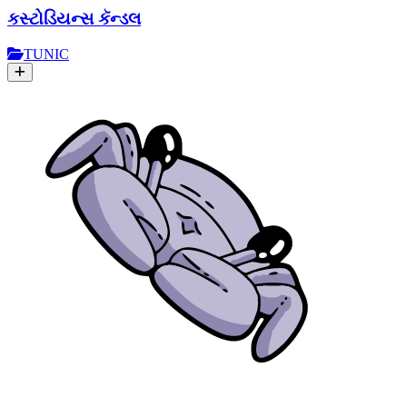
કસ્ટોડિયન્સ કૅન્ડલ
TUNIC