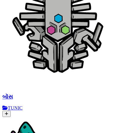
બૉસ
TUNIC