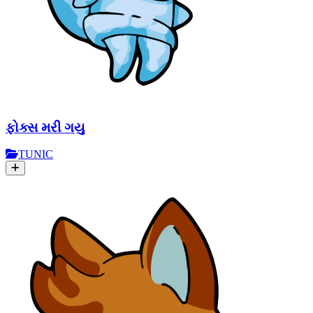
ફોક્સ મરી ગયુ
TUNIC