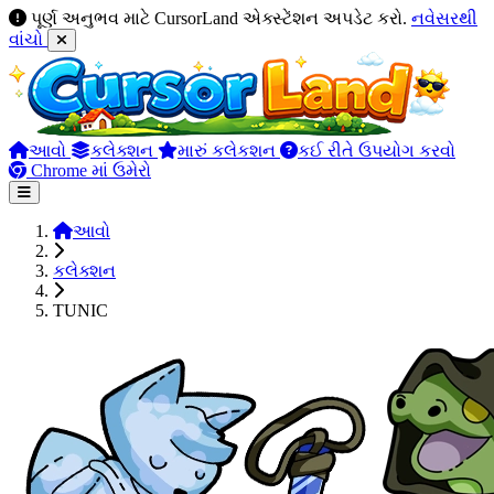
પૂર્ણ અનુભવ માટે CursorLand એક્સ્ટેંશન અપડેટ કરો.
નવેસરથી
વાંચો
આવો
કલેક્શન
મારું કલેકશન
કઈ રીતે ઉપયોગ કરવો
Chrome માં ઉમેરો
આવો
કલેક્શન
TUNIC