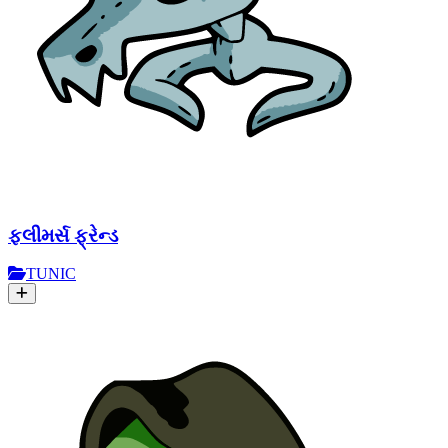
ફ્લીમર્સ ફ્રેન્ડ
TUNIC