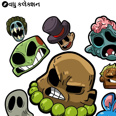
વધુ કલેક્શન