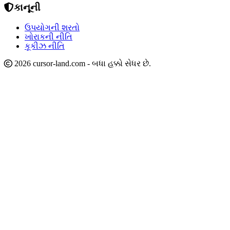
કાનૂની
ઉપયોગની શરતો
ખોરાકની નીતિ
કૂકીઝ નીતિ
2026 cursor-land.com - બધા હક્કો સેધર છે.