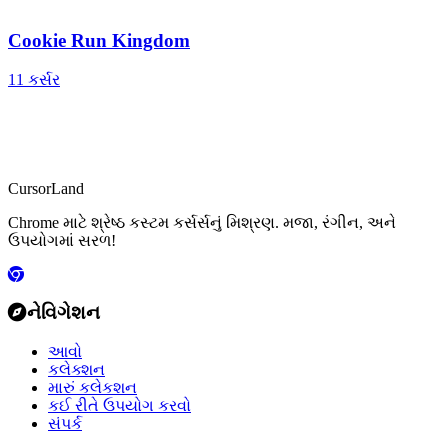
Cookie Run Kingdom
11 કર્સર
CursorLand
Chrome માટે શ્રેષ્ઠ કસ્ટમ કર્સર્સનું મિશ્રણ. મજા, રંગીન, અને
ઉપયોગમાં સરળ!
નેવિગેશન
આવો
કલેક્શન
મારું કલેકશન
કઈ રીતે ઉપયોગ કરવો
સંપર્ક