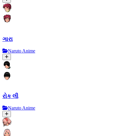
ગારા
Naruto Anime
રોક લી
Naruto Anime