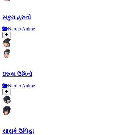
સકુરા હરુનો
Naruto Anime
ઇરુકા ઉમિનો
Naruto Anime
સાસુકે ઉચિહા