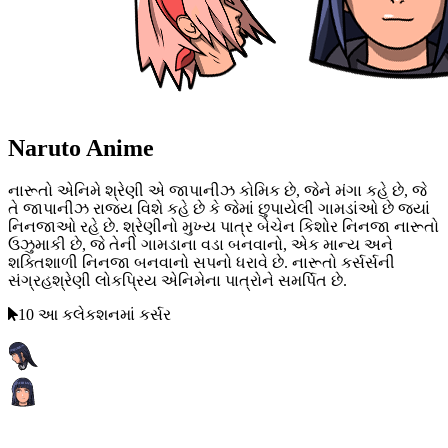
Naruto Anime
નારૂતો એનિમે શ્રેણી એ જાપાનીઝ કોમિક છે, જેને મંગા કહે છે, જે
તે જાપાનીઝ રાજ્ય વિશે કહે છે કે જેમાં છુપાયેલી ગામડાંઓ છે જ્યાં
નિનજાઓ રહે છે. શ્રેણીનો મુખ્ય પાત્ર બેચેન કિશોર નિનજા નારૂતો
ઉઝુમાકી છે, જે તેની ગામડાના વડા બનવાનો, એક માન્ય અને
શક્તિશાળી નિનજા બનવાનો સપનો ધરાવે છે. નારૂતો કર્સર્સની
સંગ્રહશ્રેણી લોકપ્રિય એનિમેના પાત્રોને સમર્પિત છે.
10 આ કલેકશનમાં કર્સર