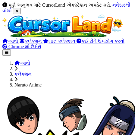
પૂર્ણ અનુભવ માટે CursorLand એક્સ્ટેંશન અપડેટ કરો.
નવેસરથી
વાંચો
આવો
કલેક્શન
મારું કલેકશન
કઈ રીતે ઉપયોગ કરવો
Chrome માં ઉમેરો
આવો
કલેક્શન
Naruto Anime