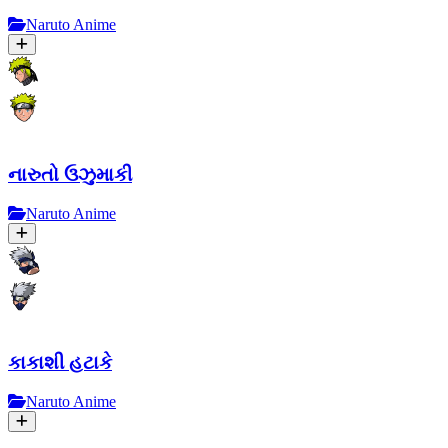
Naruto Anime
નારુતો ઉઝુમાકી
Naruto Anime
કાકાશી હટાકે
Naruto Anime