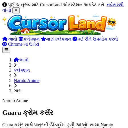
પૂર્ણ અનુભવ માટે CursorLand એક્સ્ટેંશન અપડેટ કરો.
નવેસરથી
વાંચો
આવો
કલેક્શન
મારું કલેકશન
કઈ રીતે ઉપયોગ કરવો
Chrome માં ઉમેરો
આવો
કલેક્શન
Naruto Anime
ગારા
Naruto Anime
Gaara ક્રોમ કર્સર
Gaara કર્સર સાથે પાત્રની ઊંડાઈમાં ડૂબી જાઓ! સાચા Naruto