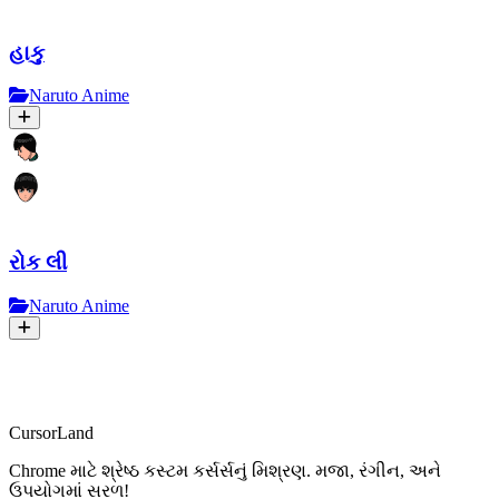
હાકુ
Naruto Anime
રોક લી
Naruto Anime
CursorLand
Chrome માટે શ્રેષ્ઠ કસ્ટમ કર્સર્સનું મિશ્રણ. મજા, રંગીન, અને
ઉપયોગમાં સરળ!