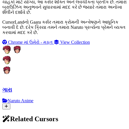
ચાહકો માટે યોગ્ય, આ કર્સર શક્તિ અને લવચીકતા પ્રતીક છે. તમારા
બ્રાઉઝિંગ અનુભવને સુધારવામાં મદદ કરે છે જ્યારે તમારા અનોખા
શૈલીને દર્શાવે છે.
CursorLandનો Gaara કર્સર તમારા ક્રોમની અન્વેષણને આધુનિક
બનાવી દે છે. દરેક ક્રિયા તમને તમારા Naruto પ્રત્યેના પ્રેમને વ્યક્ત
કરવામાં મદદ કરે છે.
Chrome માં ઉમેરો - મફત
View Collection
ગારા
Naruto Anime
Related Cursors