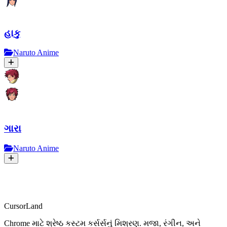
હાકુ
Naruto Anime
ગારા
Naruto Anime
CursorLand
Chrome માટે શ્રેષ્ઠ કસ્ટમ કર્સર્સનું મિશ્રણ. મજા, રંગીન, અને