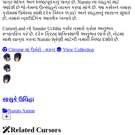
પાત્ર શક્તિ અને નિષ્ઠાપૂર્વકનું પાત્ર છે, Naruto ના ચાહકો માટે
આદર્શ છે જે તેમના ઉત્સાહને વ્યક્ત કરવા માંગે છે. આ કર્સરને તમારા
ક્રોમમાં ઉમેરવા સાથે દરેક ક્લિક લડાઈ અને સાહસનું સારાત્વ સુધારે
છે, તમારું બ્રાઉઝિંગ આકર્ષક બનાવે છે.
CursorLand નો Sasuke Uchiha કર્સર તમારો ક્રોમ અનુભવ
રૂપાંતરિત કરે છે. દરેક ક્રિયા શક્તિશાળી અનુભવ લાગે છે, નેટમાં
સાથે યાત્રા કરતા Naruto શ્રેણી માટેની તમારી નિષ્ઠા દર્શાવે છે.
Chrome માં ઉમેરો - મફત
View Collection
સાસુકે ઉચિહા
Naruto Anime
Related Cursors