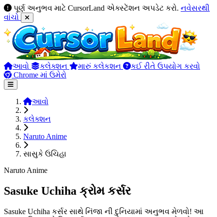
પૂર્ણ અનુભવ માટે CursorLand એક્સ્ટેંશન અપડેટ કરો.
નવેસરથી
વાંચો
આવો
કલેક્શન
મારું કલેકશન
કઈ રીતે ઉપયોગ કરવો
Chrome માં ઉમેરો
આવો
કલેક્શન
Naruto Anime
સાસુકે ઉચિહા
Naruto Anime
Sasuke Uchiha ક્રોમ કર્સર
Sasuke Uchiha કર્સર સાથે નિંજા ની દુનિયામાં અનુભવ મેળવો! આ