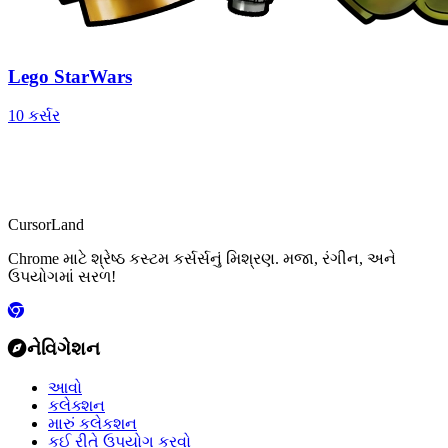
Lego StarWars
10 કર્સર
CursorLand
Chrome માટે શ્રેષ્ઠ કસ્ટમ કર્સર્સનું મિશ્રણ. મજા, રંગીન, અને
ઉપયોગમાં સરળ!
નેવિગેશન
આવો
કલેક્શન
મારું કલેકશન
કઈ રીતે ઉપયોગ કરવો