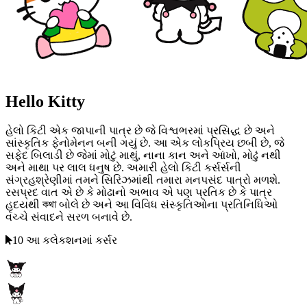
Hello Kitty
હેલો કિટી એક જાપાની પાત્ર છે જે વિશ્વભરમાં પ્રસિદ્ધ છે અને
સાંસ્કૃતિક ફેનોમેનન બની ગયું છે. આ એક લોકપ્રિય છબી છે, જે
સફેદ બિલાડી છે જેમાં મોટું માથું, નાના કાન અને આંખો, મોઢું નથી
અને માથા પર લાલ ધનુષ છે. અમારી હેલો કિટી કર્સર્સની
સંગ્રહશ્રેણીમાં તમને સિરિઝમાંથી તમારા મનપસંદ પાત્રો મળશે.
રસપ્રદ વાત એ છે કે મોઢાનો અભાવ એ પણ પ્રતિક છે કે પાત્ર
હૃદયથી কথা બોલે છે અને આ વિવિધ સંસ્કૃતિઓના પ્રતિનિધિઓ
વચ્ચે સંવાદને સરળ બનાવે છે.
10 આ કલેકશનમાં કર્સર