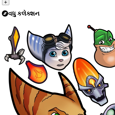
વધુ કલેક્શન