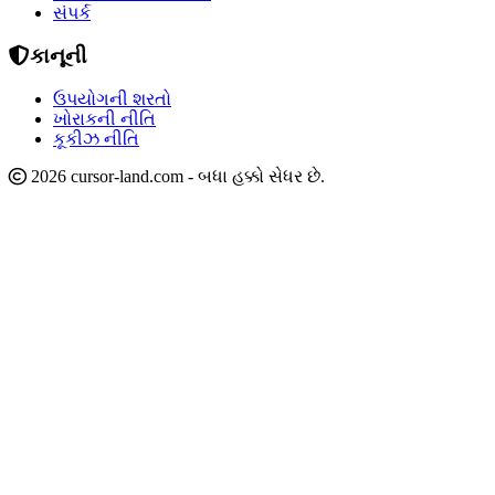
સંપર્ક
કાનૂની
ઉપયોગની શરતો
ખોરાકની નીતિ
કૂકીઝ નીતિ
2026 cursor-land.com - બધા હક્કો સેધર છે.