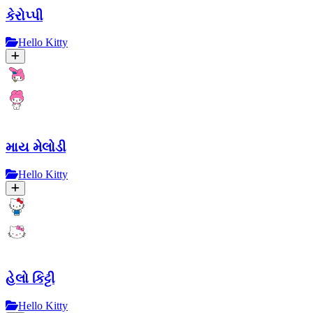
કેરોપ્પી
Hello Kitty
માય મેલોડી
Hello Kitty
હેલો કિટ્ટી
Hello Kitty