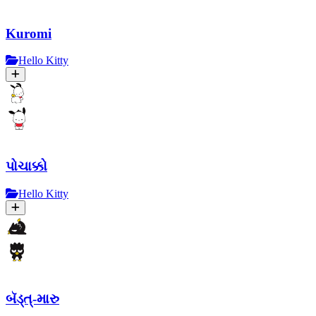
Kuromi
Hello Kitty
પોચાક્કો
Hello Kitty
બૅડ્ત્-મારુ