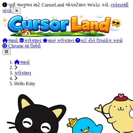
પૂર્ણ અનુભવ માટે CursorLand એક્સ્ટેંશન અપડેટ કરો.
નવેસરથી
વાંચો
આવો
કલેક્શન
મારું કલેકશન
કઈ રીતે ઉપયોગ કરવો
Chrome માં ઉમેરો
આવો
કલેક્શન
Hello Kitty