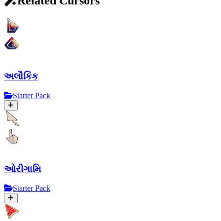
Related Cursors
અલૌકિક
Starter Pack
ઓરીગામિ
Starter Pack