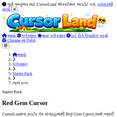
પૂર્ણ અનુભવ માટે CursorLand એક્સ્ટેંશન અપડેટ કરો.
નવેસરથી
વાંચો
આવો
કલેક્શન
મારું કલેકશન
કઈ રીતે ઉપયોગ કરવો
Chrome માં ઉમેરો
આવો
કલેક્શન
Starter Pack
લાલ રત્ન
Starter Pack
Red Gem Cursor
CursorLandના સ્ટાર્ટર પૅક સંગ્રહમાંથી Red Gem Cursor સાથે તમારી