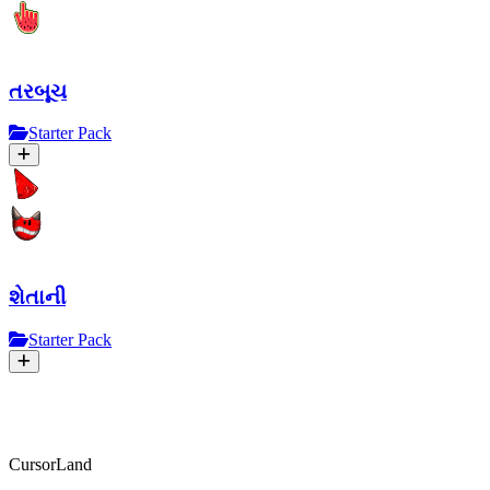
તરબૂચ
Starter Pack
શેતાની
Starter Pack
CursorLand