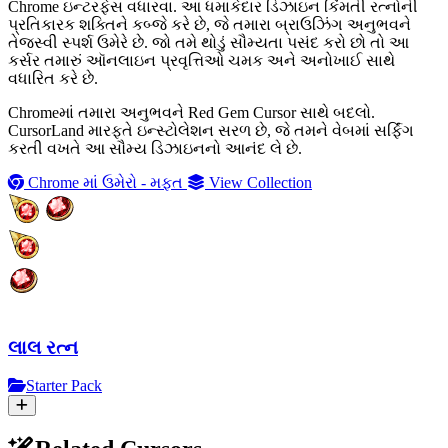
Chrome ઇન્ટરફેસ વધારવા. આ ધમાકેદાર ડિઝાઇન કિંમતી રત્નોની
પ્રતિકારક શક્તિને કબ્જે કરે છે, જે તમારા બ્રાઉઝિંગ અનુભવને
તેજસ્વી સ્પર્શ ઉમેરે છે. જો તમે થોડું સૌમ્યતા પસંદ કરો છો તો આ
કર્સર તમારું ઑનલાઇન પ્રવૃત્તિઓ ચમક અને અનોખાઈ સાથે
વધારિત કરે છે.
Chromeમાં તમારા અનુભવને Red Gem Cursor સાથે બદલો.
CursorLand મારફતે ઇન્સ્ટોલેશન સરળ છે, જે તમને વેબમાં સર્ફિંગ
કરતી વખતે આ સૌમ્ય ડિઝાઇનનો આનંદ લે છે.
Chrome માં ઉમેરો - મફત
View Collection
લાલ રત્ન
Starter Pack