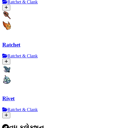
Ratchet & Clank
Ratchet
Ratchet & Clank
Rivet
Ratchet & Clank
વધુ કલેક્શન