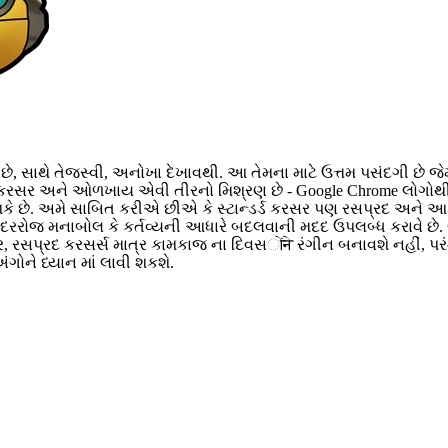
ાથે તેજસ્વી, અનોખા દેખાવથી. આ તેમના માટે ઉત્તમ પસંદગી છે જેમને 
ાતનો કરસર અને ઓળખાય એવી તીરનો મિશ્રણ છે - Google Chrome લોગોથ
કે છે. અમે સાબિત કરીએ છીએ કે સ્ટાન્ડર્ડ કરસર પણ રસપ્રદ અને આકર્
રરોજ મનાબોલ કે કર્તવ્યની આધારે બદલવાની મદદ ઉપલબ્ધ કરાવે છે. 
 રસપ્રદ કરસર્સ માત્ર કામકાજ ના દિવસोंने રંગીન બનાવશે નહીં, પરં
ગોને ધ્યાન માં લાવી શકશે.