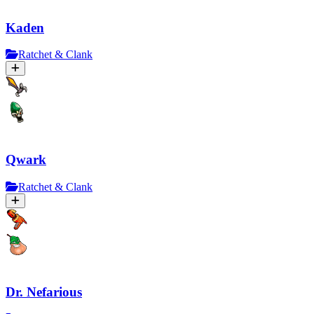
Kaden
Ratchet & Clank
Qwark
Ratchet & Clank
Dr. Nefarious