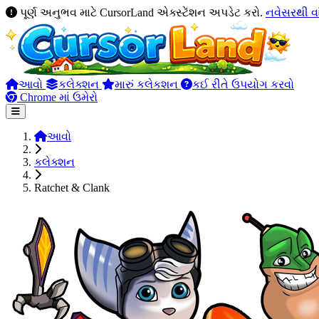
પૂર્ણ અનુભવ માટે CursorLand એક્સ્ટેંશન અપડેટ કરો.
નવેસરથી વ
આવો
કલેક્શન
મારું કલેકશન
કઈ રીતે ઉપયોગ કરવો
Chrome માં ઉમેરો
આવો
કલેક્શન
Ratchet & Clank