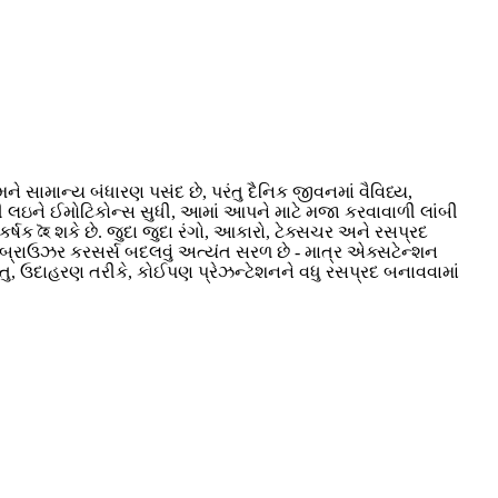
સામાન્ય બંધારણ પસંદ છે, પરંતુ દૈનિક જીવનમાં વૈવિધ્ય,
ી લઇને ઈમોટિકોન્સ સુધી, આમાં આપને માટે મજા કરવાવાળી લાંબી
ષક হৈ શકે છે. જુદા જુદા રંગો, આકારો, ટેક્સચર અને રસપ્રદ
બ્રાઉઝર કરસર્સ બદલવું અત્યંત સરળ છે - માત્ર એક્સટેન્શન
તુ, ઉદાહરણ તરીકે, કોઈપણ પ્રેઝન્ટેશનને વધુ રસપ્રદ બનાવવામાં