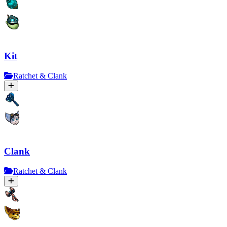
Kit
Ratchet & Clank
Clank
Ratchet & Clank