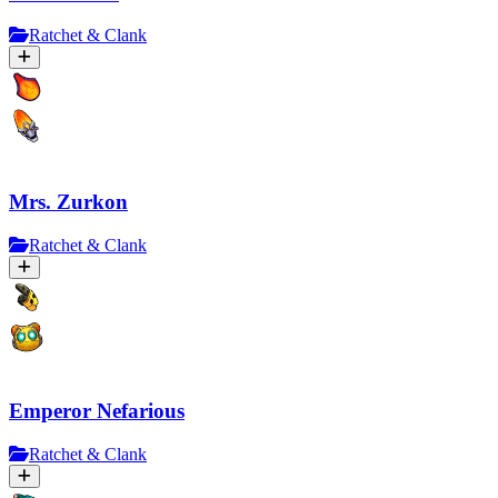
Ratchet & Clank
Mrs. Zurkon
Ratchet & Clank
Emperor Nefarious
Ratchet & Clank