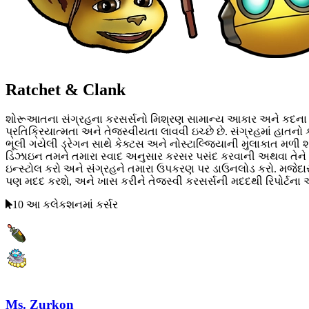
Ratchet & Clank
શોરૂઆતના સંગ્રહના કરસર્સનો મિશ્રણ સામાન્ય આકાર અને કદના છે, સ
પ્રતિક્રિયાત્મતા અને તેજસ્વીયતા લાવવી ઇચ્છે છે. સંગ્રહમાં હ
ભૂલી ગયેલી ડ્રેગન સાથે કેક્ટસ અને નોસ્ટાલ્જિયાની મુલાકાત મળી શ
ડિઝાઇન તમને તમારા સ્વાદ અનુસાર કરસર પસંદ કરવાની અથવા તેને દ
ઇન્સ્ટોલ કરો અને સંગ્રહને તમારા ઉપકરણ પર ડાઉનલોડ કરો. મજેદાર,
પણ મદદ કરશે, અને ખાસ કરીને તેજસ્વી કરસર્સની મદદથી રિપોર્ટના અં
10 આ કલેકશનમાં કર્સર
Ms. Zurkon