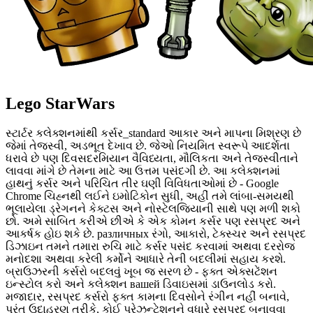
Lego StarWars
સ્ટાર્ટર કલેક્શનમાંથી કર્સર_standard આકાર અને માપના મિશ્રણ છે
જેમાં તેજસ્વી, અડભૂત દેખાવ છે. જેઓ નિયમિત સ્વરૂપે આદર્શતા
ધરાવે છે પણ દિવસદરમિયાન વૈવિધ્યતા, મૌલિકતા અને તેજસ્વીતાને
લાવવા માંગે છે તેમના માટે આ ઉત્તમ પસંદગી છે. આ કલેક્શનમાં
હાથનું કર્સર અને પરિચિત તીર ઘણી વિવિધતાઓમાં છે - Google
Chrome ચિહ્નથી લઈને ઇમોટિકોન સુધી, અહીં તમે લાંબા-સમયથી
ભૂલાયેલા ડ્રેગનને કેક્ટસ અને નોસ્ટેલજિયાની સાથે પણ મળી શકો
છો. અમે સાબિત કરીએ છીએ કે એક કોમન કર્સર પણ રસપ્રદ અને
આકર્ષક હોઇ શકે છે. различных રંગો, આકારો, ટેક્સ્ચર અને રસપ્રદ
ડિઝાઇન તમને તમારા રુચિ માટે કર્સર પસંદ કરવામાં અથવા દરરોજ
મનોદશા અથવા કરેલી કર્મોને આધારે તેની બદલીમાં સહાય કરશે.
બ્રાઉઝરની કર્સરો બદલવું ખૂબ જ સરળ છે - ફક્ત એક્સટેંશન
ઇન્સ્ટોલ કરો અને કલેક્શન вашей ડિવાઇસમાં ડાઉનલોડ કરો.
મજાદાર, રસપ્રદ કર્સરો ફક્ત કામના દિવસોને રંગીન નહીં બનાવે,
પરંતુ ઉદાહરણ તરીકે, કોઈ પ્રેઝન્ટેશનને વધારે રસપ્રદ બનાવવા