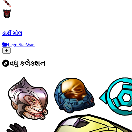
ડાર્થ મોલ
Lego StarWars
વધુ કલેક્શન