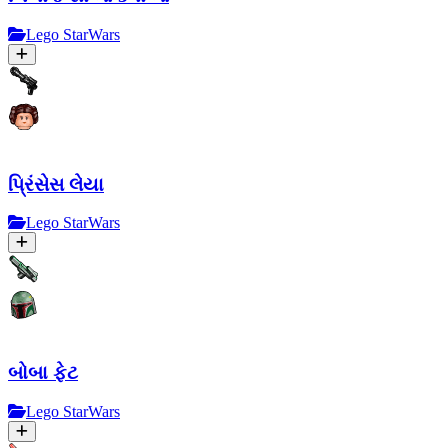
Lego StarWars
પ્રિંસેસ લેયા
Lego StarWars
બોબા ફેટ
Lego StarWars