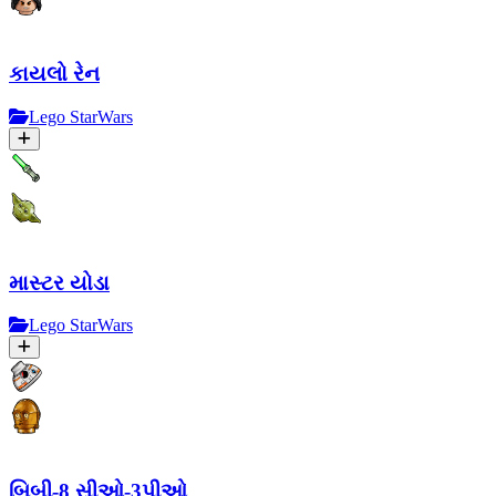
કાયલો રેન
Lego StarWars
માસ્ટર યોડા
Lego StarWars
બિબી-8 સીઓ-3પીઓ