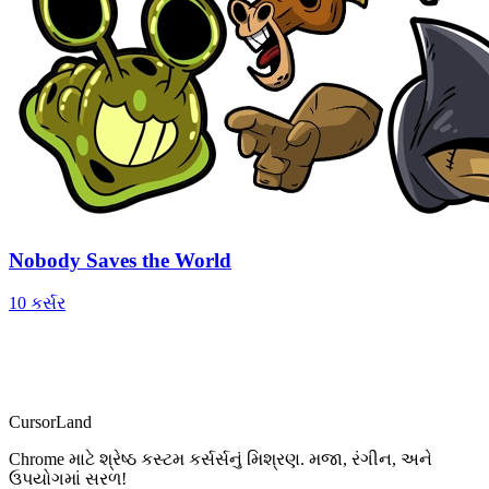
Nobody Saves the World
10 કર્સર
CursorLand
Chrome માટે શ્રેષ્ઠ કસ્ટમ કર્સર્સનું મિશ્રણ. મજા, રંગીન, અને
ઉપયોગમાં સરળ!