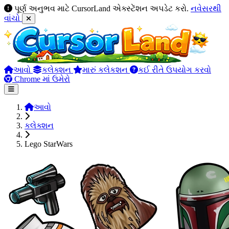
પૂર્ણ અનુભવ માટે CursorLand એક્સ્ટેંશન અપડેટ કરો.
નવેસરથી
વાંચો
આવો
કલેક્શન
મારું કલેકશન
કઈ રીતે ઉપયોગ કરવો
Chrome માં ઉમેરો
આવો
કલેક્શન
Lego StarWars