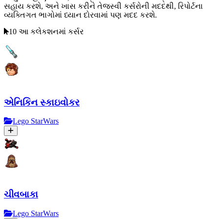
સહાય કરશે, અને ખાસ કરીને તેજસ્વી કર્સરોની મદદથી, રિપોર્ટના
વ્યક્તિગત ભાગોમાં ધ્યાન દોરવામાં પણ મદદ કરશે.
10 આ કલેકશનમાં કર્સર
એનિકિન સ્કાઇવોકર
Lego StarWars
ચીવબાકા
Lego StarWars