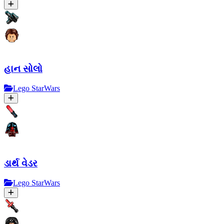
હાન સોલો
Lego StarWars
ડાર્થ વેડર
Lego StarWars