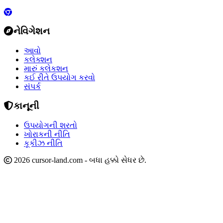
નેવિગેશન
આવો
કલેક્શન
મારું કલેકશન
કઈ રીતે ઉપયોગ કરવો
સંપર્ક
કાનૂની
ઉપયોગની શરતો
ખોરાકની નીતિ
કૂકીઝ નીતિ
2026 cursor-land.com - બધા હક્કો સેધર છે.