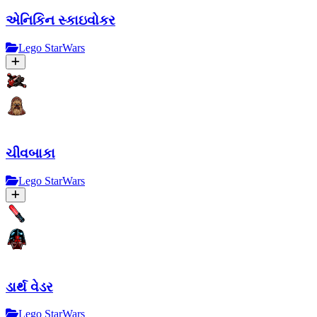
એનિકિન સ્કાઇવોકર
Lego StarWars
ચીવબાકા
Lego StarWars
ડાર્થ વેડર
Lego StarWars