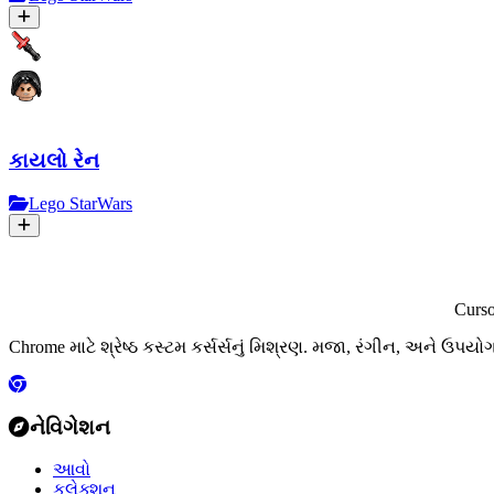
કાયલો રેન
Lego StarWars
Curs
Chrome માટે શ્રેષ્ઠ કસ્ટમ કર્સર્સનું મિશ્રણ. મજા, રંગીન, અને ઉપયો
નેવિગેશન
આવો
કલેક્શન