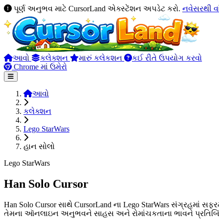
પૂર્ણ અનુભવ માટે CursorLand એક્સ્ટેંશન અપડેટ કરો.
નવેસરથી વ
આવો
કલેક્શન
મારું કલેકશન
કઈ રીતે ઉપયોગ કરવો
Chrome માં ઉમેરો
આવો
કલેક્શન
Lego StarWars
હાન સોલો
Lego StarWars
Han Solo Cursor
Han Solo Cursor સાથે CursorLand ના Lego StarWars સંગ્રહમાં સ
તેમના ઑનલાઇન અનુભવને સાહસ અને રોમાંચકતાના ભાવને પ્રતિબિંબાવું