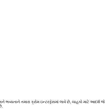
વ્યતાને તમારા ક્રોમ ઇન્ટરફેસમાં લાવે છે, ચાહકો માટે આદર્શ જે
ે.