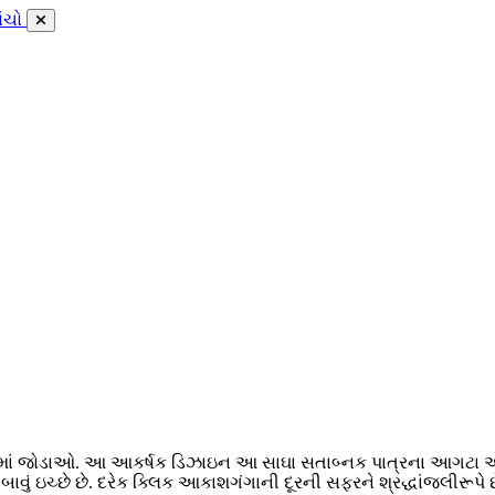
ાંચો
ફરમાં જોડાઓ. આ આકર્ષક ડિઝાઇન આ સાઘા સતાબ્નક પાત્રના આગટા અને ભ
 ઇચ્છે છે. દરેક ક્લિક આકાશગંગાની દૂરની સફરને શ્રદ્ધાંજલીરૂપે છ