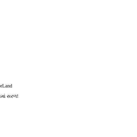
orLand
ગમાં સરળ!