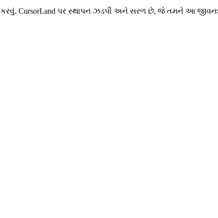
્તિત કરવું. CursorLand પર સ્થાપન ઝડપી અને સરળ છે, જે તમને આ જ