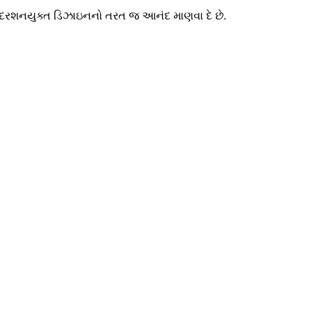
ીવનદરશનયુક્ત ડિઝાઇનનો તરત જ આનંદ માણવા દે છે.