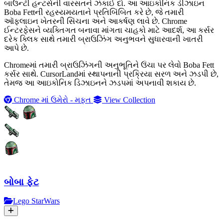
બાઉન્ટી હન્ટર્સની વારસતને ઝંકાઈ દો. આ આઇકોનિક ડીઝાઇન
Boba Fettની રહસ્યમયતાને પ્રતિબિંબિત કરે છે, જે તમારી
ઑફલાઇન ખેતરની સિંચના અને આકર્ષણ લાવે છે. Chrome
ઈન્ટરફેસને વ્યક્તિગત બનાવા માંગતા ચાહકો માટે આદર્શ, આ કર્સર
દરેક ક્લિક સાથે તમારી બ્રાઉઝિંગ અનુભવને સુધારવાની ખાતરી
આપે છે.
Chromeમાં તમારી બ્રાઉઝિંગની અનુભૂતિને ઉંચા પર લેવો Boba Fett
કર્સર સાથે. CursorLandમાં સ્થાપનાની પ્રક્રિયા સરળ અને ઝડપી છે,
તેમજ આ આઇકોનિક ડિઝાઇનને ઝડપમાં અપનાવી શકાય છે.
Chrome માં ઉમેરો - મફત
View Collection
બોબા ફેટ
Lego StarWars