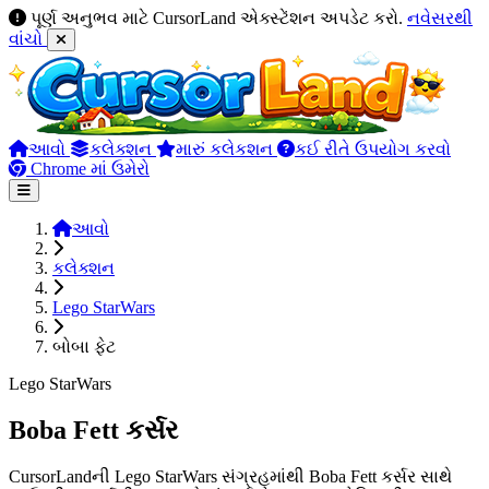
પૂર્ણ અનુભવ માટે CursorLand એક્સ્ટેંશન અપડેટ કરો.
નવેસરથી
વાંચો
આવો
કલેક્શન
મારું કલેકશન
કઈ રીતે ઉપયોગ કરવો
Chrome માં ઉમેરો
આવો
કલેક્શન
Lego StarWars
બોબા ફેટ
Lego StarWars
Boba Fett કર્સર
CursorLandની Lego StarWars સંગ્રહમાંથી Boba Fett કર્સર સાથે