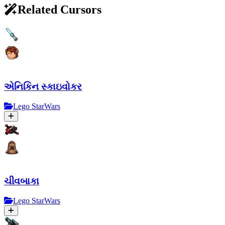
Related Cursors
એનિકિન સ્કાઇવોકર
Lego StarWars
ચીવબાકા
Lego StarWars