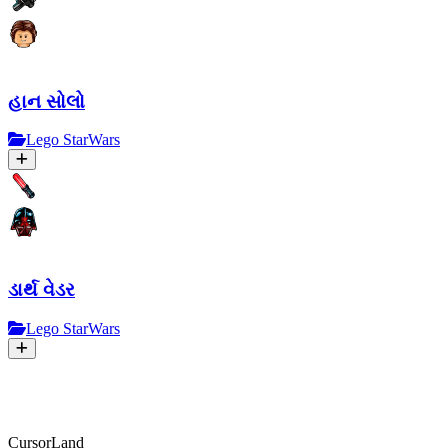
હાન સોલો
Lego StarWars
ડાર્થ વેડર
Lego StarWars
CursorLand