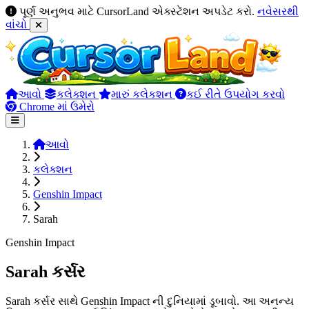
પૂર્ણ અનુભવ માટે CursorLand એક્સ્ટેંશન અપડેટ કરો.
નવેસરથી
વાંચો
આવો
કલેક્શન
મારું કલેકશન
કઈ રીતે ઉપયોગ કરવો
Chrome માં ઉમેરો
આવો
કલેક્શન
Genshin Impact
Sarah
Genshin Impact
Sarah કર્સર
Sarah કર્સર સાથે Genshin Impact ની દુનિયામાં ડૂબાવો. આ અનન્ય