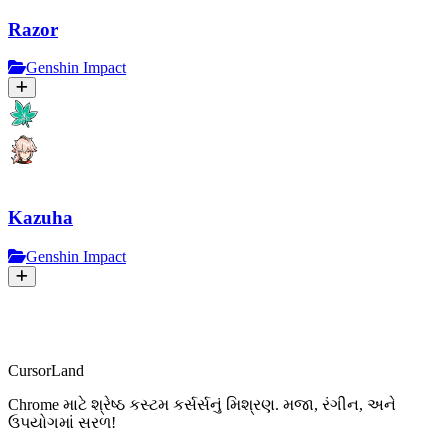
Razor
Genshin Impact
Kazuha
Genshin Impact
CursorLand
Chrome માટે શ્રેષ્ઠ કસ્ટમ કર્સર્સનું મિશ્રણ. મજા, રંગીન, અને
ઉપયોગમાં સરળ!