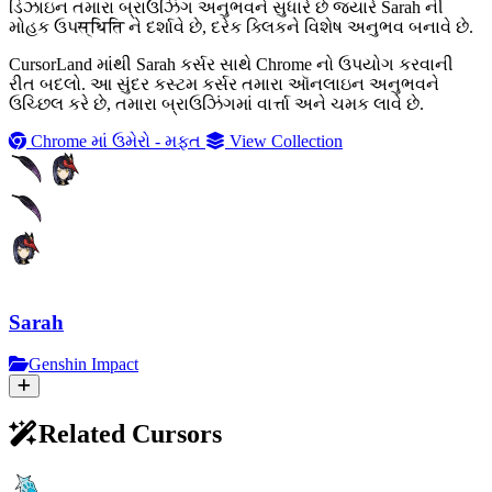
ડિઝાઇન તમારા બ્રાઉઝિંગ અનુભવને સુધારે છે જ્યારે Sarah ની
મોહક ઉપस्थिति ને દર્શાવે છે, દરેક ક્લિકને વિશેષ અનુભવ બનાવે છે.
CursorLand માંથી Sarah કર્સર સાથે Chrome નો ઉપયોગ કરવાની
રીત બદલો. આ સુંદર કસ્ટમ કર્સર તમારા ઑનલાઇન અનુભવને
ઉચ્છિલ કરે છે, તમારા બ્રાઉઝિંગમાં વાર્ત્તા અને ચમક લાવે છે.
Chrome માં ઉમેરો - મફત
View Collection
Sarah
Genshin Impact
Related Cursors