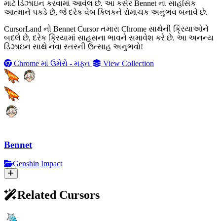
માટે ડિઝાઇન કરવામાં આવેલ છે. આ કર્સર Bennet ના સાહસિક
આત્માને પકડે છે, જે દરેક વેબ ક્લિકને રોમાચક અનુભવ બનાવે છે.
CursorLand નો Bennet Cursor તમારા Chrome સાથેની ક્રિયાઓને
બદલે છે, દરેક ક્રિયામાં સાહસના ભાવને સમાવેશ કરે છે. આ અનન્ય
ડિઝાઇન સાથે નવા સ્તરની ઉત્સાહ અનુભવો!
Chrome માં ઉમેરો - મફત
View Collection
Bennet
Genshin Impact
Related Cursors