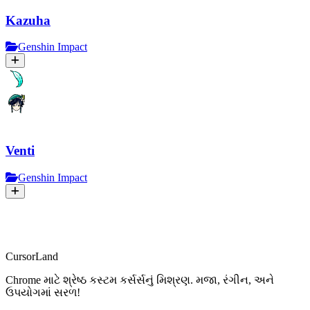
Kazuha
Genshin Impact
Venti
Genshin Impact
CursorLand
Chrome માટે શ્રેષ્ઠ કસ્ટમ કર્સર્સનું મિશ્રણ. મજા, રંગીન, અને
ઉપયોગમાં સરળ!