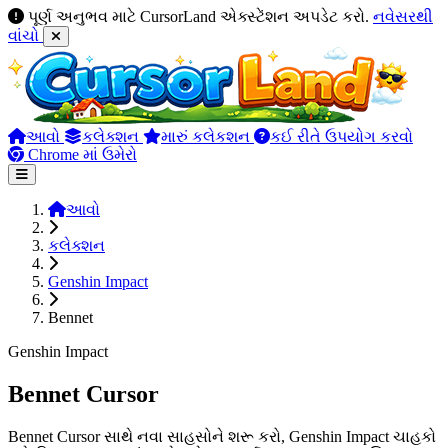
પૂર્ણ અનુભવ માટે CursorLand એક્સ્ટેંશન અપડેટ કરો.
નવેસરથી
વાંચો
આવો
કલેક્શન
મારું કલેકશન
કઈ રીતે ઉપયોગ કરવો
Chrome માં ઉમેરો
આવો
કલેક્શન
Genshin Impact
Bennet
Genshin Impact
Bennet Cursor
Bennet Cursor સાથે નવા સાહસોને શરૂ કરો, Genshin Impact ચાહકો