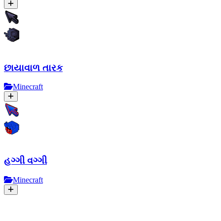
છાયાવાળ તારક
Minecraft
હગ્ગી વગ્ગી
Minecraft