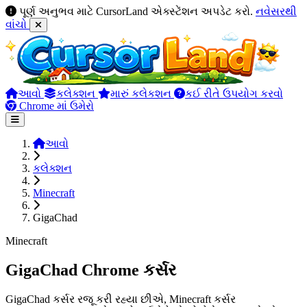
પૂર્ણ અનુભવ માટે CursorLand એક્સ્ટેંશન અપડેટ કરો.
નવેસરથી
વાંચો
આવો
કલેક્શન
મારું કલેકશન
કઈ રીતે ઉપયોગ કરવો
Chrome માં ઉમેરો
આવો
કલેક્શન
Minecraft
GigaChad
Minecraft
GigaChad Chrome કર્સર
GigaChad કર્સર રજૂ કરી રહ્યા છીએ, Minecraft કર્સર