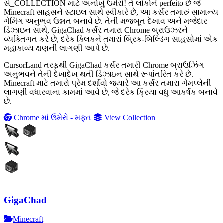
સં_COLLECTION માટે અનોખું ઉમેરો! તે લોકોને perfeito છે જે
Minecraft સાહસને સ્ટાઇલ સાથે સ્વીકારે છે, આ કર્સર તમારું સામાન્ય
ગેમિંગ અનુભવ ઉન્નત બનાવે છે. તેની મજબૂત દેખાવ અને મજેદાર
ડિઝાઇન સાથે, GigaChad કર્સર તમારા Chrome બ્રાઉઝરને
વ્યક્તિગત કરે છે, દરેક ક્લિકને તમારાં બ્રિક-બિલ્ડિંગ સાહસોમાં એક
મહાકાવ્ય ક્ષણની લાગણી આપે છે.
CursorLand તરફથી GigaChad કર્સર તમારી Chrome બ્રાઉઝિંગ
અનુભવને તેની દેખાદેખ થતી ડિઝાઇન સાથે રૂપાંતરિત કરે છે.
Minecraft માટે તમારો પ્રેમ દર્શાવો જ્યારે આ કર્સર તમારા ગેમપ્લેની
લાગણી વધારવાના કામમાં આવે છે, જે દરેક ક્રિયા વધુ આકર્ષક બનાવે
છે.
Chrome માં ઉમેરો - મફત
View Collection
GigaChad
Minecraft