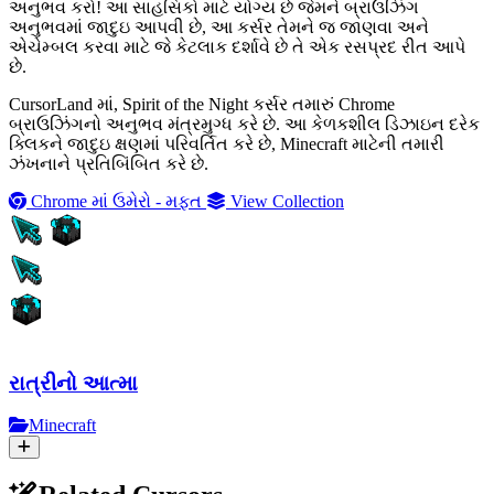
અનુભવ કરો! આ સાહસિકો માટે યોગ્ય છે જેમને બ્રાઉઝિંગ
અનુભવમાં જાદુઇ આપવી છે, આ કર્સર તેમને જ જાણવા અને
એચેમ્બલ કરવા માટે જે કેટલાક દર્શાવે છે તે એક રસપ્રદ રીત આપે
છે.
CursorLand માં, Spirit of the Night કર્સર તમારું Chrome
બ્રાઉઝિંગનો અનુભવ મંત્રમુગ્ધ કરે છે. આ કેળકશીલ ડિઝાઇન દરેક
ક્લિકને જાદુઇ ક્ષણમાં પરિવર્તિત કરે છે, Minecraft માટેની તમારી
ઝંખનાને પ્રતિબિંબિત કરે છે.
Chrome માં ઉમેરો - મફત
View Collection
રાત્રીનો આત્મા
Minecraft