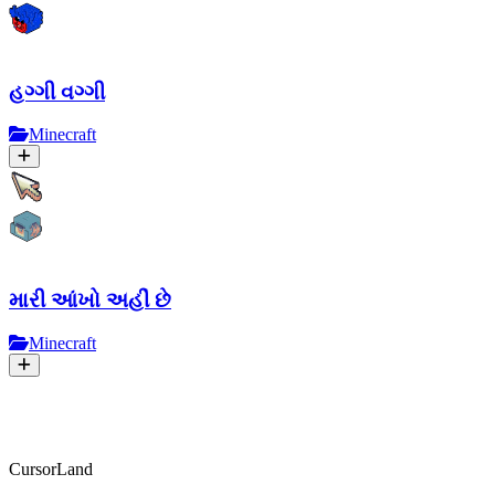
હગ્ગી વગ્ગી
Minecraft
મારી આંખો અહીં છે
Minecraft
CursorLand