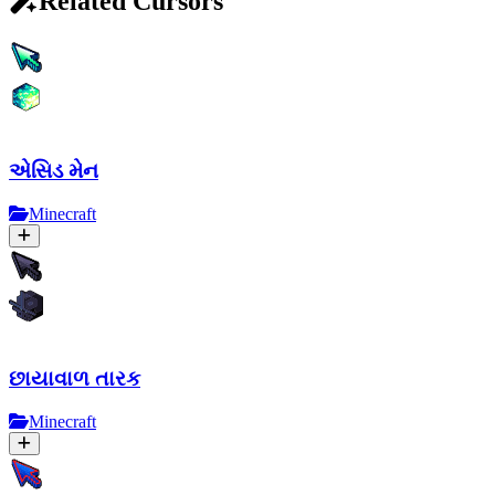
Related Cursors
એસિડ મેન
Minecraft
છાયાવાળ તારક
Minecraft