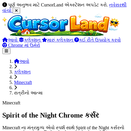
પૂર્ણ અનુભવ માટે CursorLand એક્સ્ટેંશન અપડેટ કરો.
નવેસરથી
વાંચો
આવો
કલેક્શન
મારું કલેકશન
કઈ રીતે ઉપયોગ કરવો
Chrome માં ઉમેરો
આવો
કલેક્શન
Minecraft
રાત્રીનો આત્મા
Minecraft
Spirit of the Night Chrome કર્સર
Minecraft ના મંત્રમુગ્ધ એવો સ્પર્શ સાથે Spirit of the Night કર્સરનો