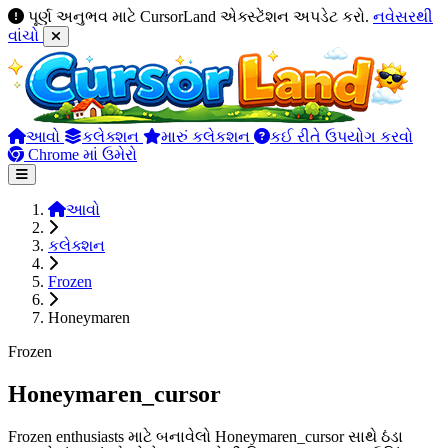
પૂર્ણ અનુભવ માટે CursorLand એક્સ્ટેંશન અપડેટ કરો.
નવેસરથી
વાંચો
આવો
કલેક્શન
મારું કલેકશન
કઈ રીતે ઉપયોગ કરવો
Chrome માં ઉમેરો
આવો
કલેક્શન
Frozen
Honeymaren
Frozen
Honeymaren_cursor
Frozen enthusiasts માટે બનાવેલો Honeymaren_cursor સાથે ઠંડા