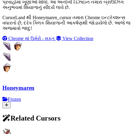
પ્રવાહોમાં ખૂણાંઓ શોધો. આ અનોખી ડિઝાઇન તમારા બ્રાઉઝિંગ
અનુભવમાં શિયાળાનું સૌંદર્ય લાવે છે.
CursorLand થી Honeymaren_cursor તમારા Chrome ઇન્ટરૅક્શન્સ
વધારતો છે, દરેક ક્લિક શિયાળાની આકર્ષણથી જોડાયેલો છે. આજે જ
અજમાવો જાદુ!
Chrome માં ઉમેરો - મફત
View Collection
Honeymaren
Frozen
Related Cursors