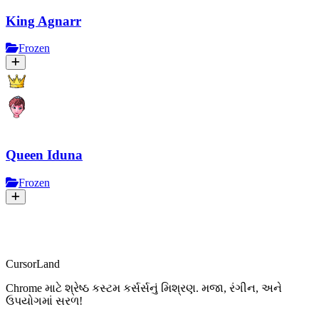
King Agnarr
Frozen
Queen Iduna
Frozen
CursorLand
Chrome માટે શ્રેષ્ઠ કસ્ટમ કર્સર્સનું મિશ્રણ. મજા, રંગીન, અને
ઉપયોગમાં સરળ!