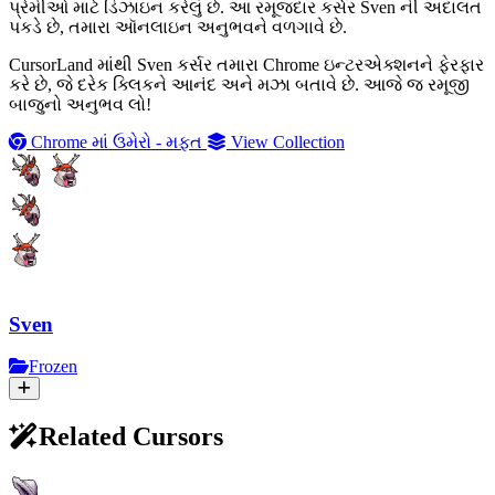
પ્રેમીઓ માટે ડિઝાઇન કરેલું છે. આ રમૂજદાર કર્સર Sven ની અદાલત
પકડે છે, તમારા ઑનલાઇન અનુભવને વળગાવે છે.
CursorLand માંથી Sven કર્સર તમારા Chrome ઇન્ટરએક્શનને ફેરફાર
કરે છે, જે દરેક ક્લિકને આનંદ અને મઝા બતાવે છે. આજે જ રમૂજી
બાજુનો અનુભવ લો!
Chrome માં ઉમેરો - મફત
View Collection
Sven
Frozen
Related Cursors