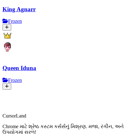
King Agnarr
Frozen
Queen Iduna
Frozen
CursorLand
Chrome માટે શ્રેષ્ઠ કસ્ટમ કર્સર્સનું મિશ્રણ. મજા, રંગીન, અને
ઉપયોગમાં સરળ!