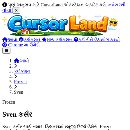
પૂર્ણ અનુભવ માટે CursorLand એક્સ્ટેંશન અપડેટ કરો.
નવેસરથી
વાંચો
આવો
કલેક્શન
મારું કલેકશન
કઈ રીતે ઉપયોગ કરવો
Chrome માં ઉમેરો
આવો
કલેક્શન
Frozen
Sven
Frozen
Sven કર્સર
Sven કર્સર સાથે તમારા ક્લિક્સમાં રમૂજી ઉર્જા ઉમેરો, Frozen