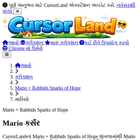
પૂર્ણ અનુભવ માટે CursorLand એક્સ્ટેંશન અપડેટ કરો.
નવેસરથી
વાંચો
આવો
કલેક્શન
મારું કલેકશન
કઈ રીતે ઉપયોગ કરવો
Chrome માં ઉમેરો
આવો
કલેક્શન
Mario + Rabbids Sparks of Hope
મારિયો
Mario + Rabbids Sparks of Hope
Mario કર્સર
CursorLandના Mario + Rabbids Sparks of Hope શૃંખલામાંથી Mario