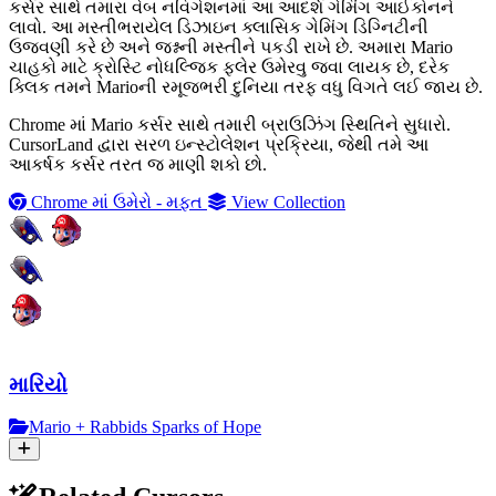
કર્સર સાથે તમારા વેબ નવિગેશનમાં આ આદર્શ ગેમિંગ આઈકોનને
લાવો. આ મસ્તીભરાયેલ ડિઝાઇન ક્લાસિક ગેમિંગ ડિગ્નિટીની
ઉજવણી કરે છે અને જશ્નની મસ્તીને પકડી રાખે છે. અમારા Mario
ચાહકો માટે ક્રોસ્ટિ નોધલ્જિક ફલેર ઉમેરવુ જવા લાયક છે, દરેક
ક્લિક તમને Marioની રમૂજભરી દુનિયા તરફ વધુ વિગતે લઈ જાય છે.
Chrome માં Mario કર્સર સાથે તમારી બ્રાઉઝિંગ સ્થિતિને સુધારો.
CursorLand દ્વારા સરળ ઇન્સ્ટોલેશન પ્રક્રિયા, જેથી તમે આ
આકર્ષક કર્સર તરત જ માણી શકો છો.
Chrome માં ઉમેરો - મફત
View Collection
મારિયો
Mario + Rabbids Sparks of Hope