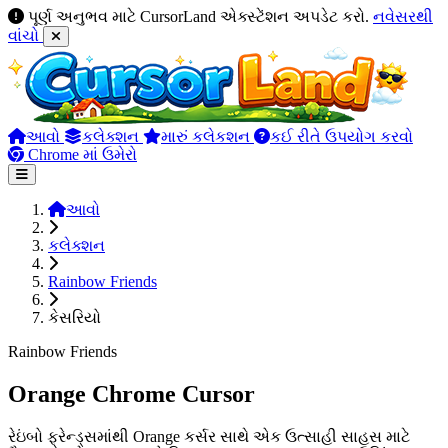
પૂર્ણ અનુભવ માટે CursorLand એક્સ્ટેંશન અપડેટ કરો.
નવેસરથી
વાંચો
આવો
કલેક્શન
મારું કલેકશન
કઈ રીતે ઉપયોગ કરવો
Chrome માં ઉમેરો
આવો
કલેક્શન
Rainbow Friends
કેસરિયો
Rainbow Friends
Orange Chrome Cursor
રેઇંબો ફ્રેન્ડ્સમાંથી Orange કર્સર સાથે એક ઉત્સાહી સાહસ માટે