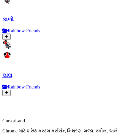
કાળો
Rainbow Friends
લાલ
Rainbow Friends
CursorLand
Chrome માટે શ્રેષ્ઠ કસ્ટમ કર્સર્સનું મિશ્રણ. મજા, રંગીન, અને