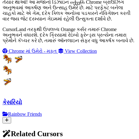
તૈયાર થાઓ! આ મજાનો ડિઝાઇન თქვენს Chrome બ્રાઉઝિંગ
અનુભવમાં આકર્ષણ અને ઉત્સાહ ઉમેરે છે. માટે પરફેક્ટ બનેલા
ચાહકો માટે એ ગેમ, દરેક ક્લિક અનોખા પડકારને નૅવિગેશન કરતી
વાર જય જેટ દરમ્યાન ગેઇમમાં રહેલી ઉત્સુકતા દર્શાવે છે.
CursorLand તરફથી ઉપલબ્ધ Orange કર્સર તમારું Chrome
અનુભવને વધારશે. દરેક ક્રિયામાં રેઇંબો ફ્રેન્ડ્સ પ્રત્યેના તમારા
પ્રેમોને કૅપ્ચર કરે છે, તમારું ઑનલાઇન સફર વધુ આકર્ષક બનાવે છે.
Chrome માં ઉમેરો - મફત
View Collection
કેસરિયો
Rainbow Friends
Related Cursors