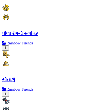
પીળા રંગનો રૂપાંતર
Rainbow Friends
સોનાળું
Rainbow Friends