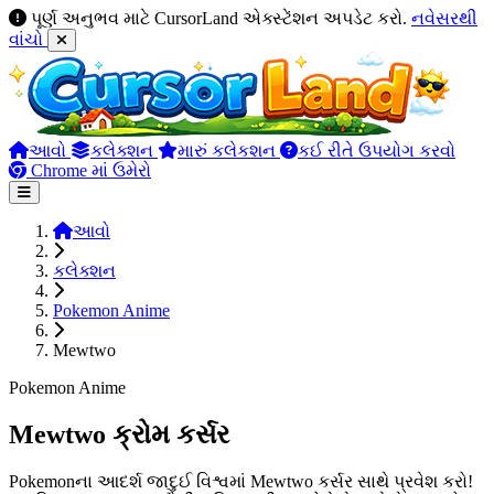
પૂર્ણ અનુભવ માટે CursorLand એક્સ્ટેંશન અપડેટ કરો.
નવેસરથી
વાંચો
આવો
કલેક્શન
મારું કલેકશન
કઈ રીતે ઉપયોગ કરવો
Chrome માં ઉમેરો
આવો
કલેક્શન
Pokemon Anime
Mewtwo
Pokemon Anime
Mewtwo ક્રોમ કર્સર
Pokemonના આદર્શ જાદુઈ વિશ્વમાં Mewtwo કર્સર સાથે પ્રવેશ કરો!