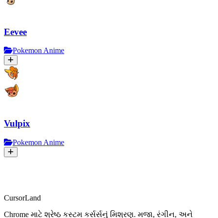
Eevee
Pokemon Anime
Vulpix
Pokemon Anime
CursorLand
Chrome માટે શ્રેષ્ઠ કસ્ટમ કર્સર્સનું મિશ્રણ. મજા, રંગીન, અને