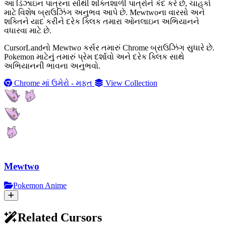
આ ડિઝાઇન પાત્રના સૌથી શક્તિશાળી પાત્રોને કેદ કરે છે, ચાહકો
માટે વિશેષ બ્રાઉઝિંગ અનુભવ આપે છે. Mewtwoના વારસો અને
શક્તિને યાદ કરીને દરેક ક્લિક તમારા ઓનલાઇન અભિયાનને
વધારવા માટે છે.
CursorLandનો Mewtwo કર્સર તમારું Chrome બ્રાઉઝિંગ સુધારે છે.
Pokemon માટેનું તમારું પ્રેમ દર્શાવો અને દરેક ક્લિક સાથે
અભિયાનની ભાવના અનુભવો.
Chrome માં ઉમેરો - મફત
View Collection
Mewtwo
Pokemon Anime
Related Cursors