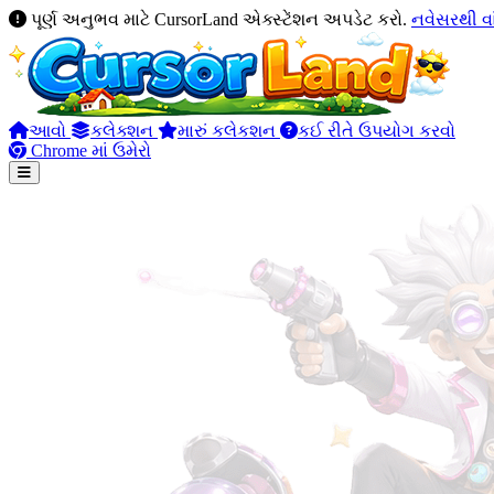
પૂર્ણ અનુભવ માટે CursorLand એક્સ્ટેંશન અપડેટ કરો.
નવેસરથી વ
આવો
કલેક્શન
મારું કલેકશન
કઈ રીતે ઉપયોગ કરવો
Chrome માં ઉમેરો