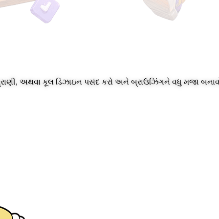
, પ્રાણી, અથવા કૂલ ડિઝાઇન પસંદ કરો અને બ્રાઉઝિંગને વધુ મજા બનાવ